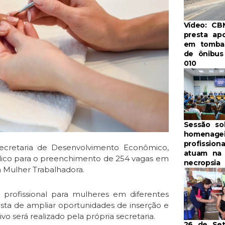
Vídeo: C
presta ap
em tomba
de ônibus
010
Sessão so
homenage
profission
Secretaria de Desenvolvimento Econômico,
atuam na
lico para o preenchimento de 254 vagas em
necropsia
a Mulher Trabalhadora.
 profissional para mulheres em diferentes
posta de ampliar oportunidades de inserção e
 será realizado pela própria secretaria.
26 de Se