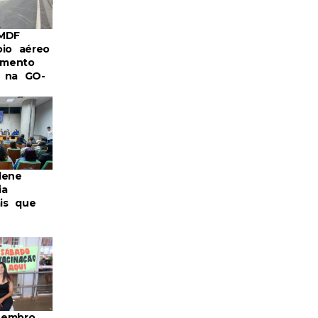
BMDF
oio aéreo
mento
 na GO-
lene
ia
ais que
tembro