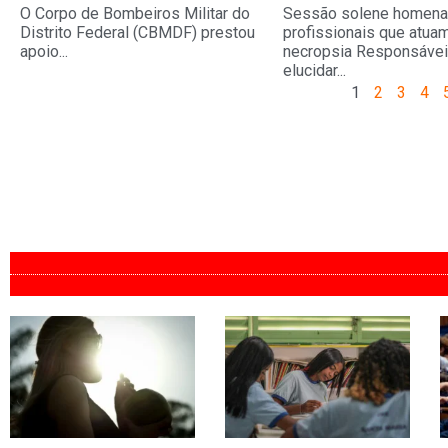
O Corpo de Bombeiros Militar do
Sessão solene homena
Distrito Federal (CBMDF) prestou
profissionais que atua
apoio...
necropsia Responsávei
elucidar...
1
2
3
4