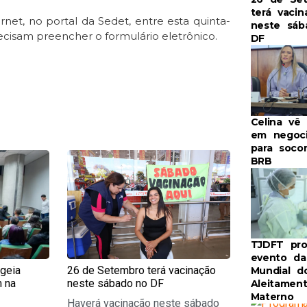
terá vacin
rnet, no portal da Sedet, entre esta quinta-
neste sáb
precisam preencher o formulário eletrônico.
DF
Celina vê
em negoc
para soco
e
Page
BRB
TJDFT pr
evento d
geia
26 de Setembro terá vacinação
Mundial d
m na
neste sábado no DF
Aleitamen
Materno
Haverá vacinação neste sábado