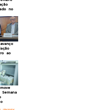
ação
ado no
 avanço
iação
rro ao
omove
a Semana
o
to