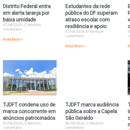
Distrito Federal entra
Estudantes da rede
E
em alerta laranja por
pública do DF superam
P
baixa umidade
atraso escolar com
07/08/2026
Nenhum
resiliência e apoio
comentário
07/08/2026
Nenhum
0
comentário
c
Read More »
Read More »
R
TJDFT condena uso de
TJDFT marca audiência
marca concorrente em
pública sobre a Capela
anúncios patrocinados
São Geraldo
d
07/08/2026
Nenhum
06/08/2026
Nenhum
comentário
comentário