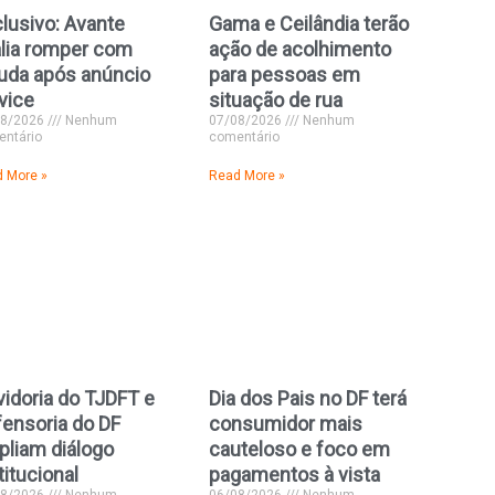
lusivo: Avante
Gama e Ceilândia terão
lia romper com
ação de acolhimento
uda após anúncio
para pessoas em
vice
situação de rua
08/2026
Nenhum
07/08/2026
Nenhum
ntário
comentário
 More »
Read More »
idoria do TJDFT e
Dia dos Pais no DF terá
ensoria do DF
consumidor mais
liam diálogo
cauteloso e foco em
titucional
pagamentos à vista