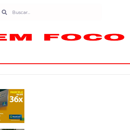
Search
earch