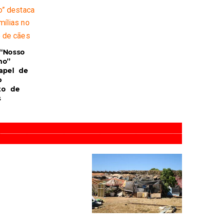
“Nosso
ho”
apel de
o
to de
s