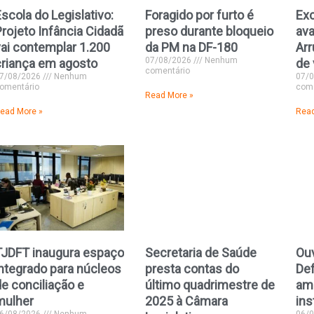
scola do Legislativo:
Foragido por furto é
Exc
rojeto Infância Cidadã
preso durante bloqueio
ava
vai contemplar 1.200
da PM na DF-180
Arr
07/08/2026
Nenhum
criança em agosto
de 
comentário
7/08/2026
Nenhum
07/
omentário
come
Read More »
ead More »
Read
TJDFT inaugura espaço
Secretaria de Saúde
Ouv
integrado para núcleos
presta contas do
Def
e conciliação e
último quadrimestre de
amp
mulher
2025 à Câmara
ins