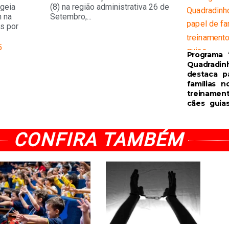
geia
(8) na região administrativa 26 de
m na
Setembro,...
s por
5
Programa 
Quadradin
destaca p
famílias n
treinamen
cães guia
CONFIRA TAMBÉM