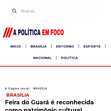
Ir
Search
Search
para
o
conteúdo
INÍCIO
BRASÍLIA
ENTORNO
ESPORTE
NACIONAL
POLÍTICA
Página inicial
BRASÍLIA
BRASÍLIA
Feira do Guará é reconhecida
como patrimônio cultural