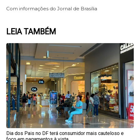
Com informações do Jornal de Brasília
LEIA TAMBÉM
Page
Page
Page
Page
Page
Dia dos Pais no DF terá consumidor mais cauteloso e
foco em pagamentos à vista