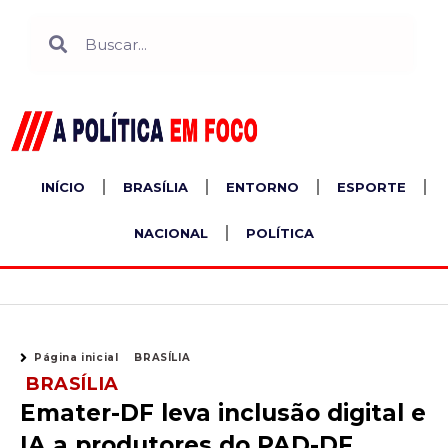
Ir
Search
Search
para
o
conteúdo
INÍCIO
BRASÍLIA
ENTORNO
ESPORTE
NACIONAL
POLÍTICA
Página inicial
BRASÍLIA
BRASÍLIA
Emater-DF leva inclusão digital e
IA a produtores do PAD-DF