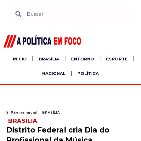
Ir
Search
Search
para
o
conteúdo
INÍCIO
BRASÍLIA
ENTORNO
ESPORTE
NACIONAL
POLÍTICA
Página inicial
BRASÍLIA
BRASÍLIA
Distrito Federal cria Dia do
Profissional da Música