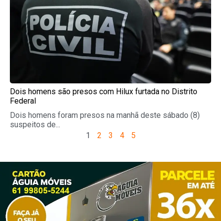
Dois homens são presos com Hilux furtada no Distrito
Federal
Dois homens foram presos na manhã deste sábado (8)
suspeitos de...
1
2
3
4
5