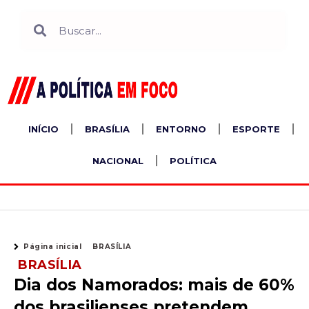
Ir
Search
Search
para
o
conteúdo
INÍCIO
BRASÍLIA
ENTORNO
ESPORTE
NACIONAL
POLÍTICA
Página inicial
BRASÍLIA
BRASÍLIA
Dia dos Namorados: mais de 60%
dos brasilienses pretendem