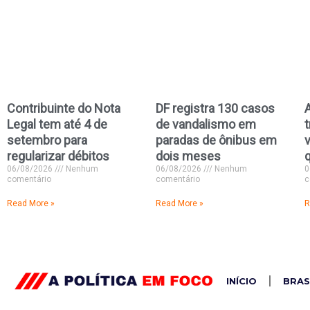
Contribuinte do Nota
DF registra 130 casos
Legal tem até 4 de
de vandalismo em
setembro para
paradas de ônibus em
regularizar débitos
dois meses
06/08/2026
Nenhum
06/08/2026
Nenhum
0
comentário
comentário
c
Read More »
Read More »
R
INÍCIO
BRAS