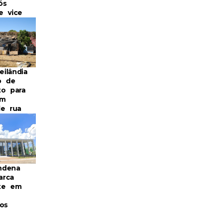
ós
e vice
ilândia
o de
to para
em
de rua
ndena
arca
te em
os