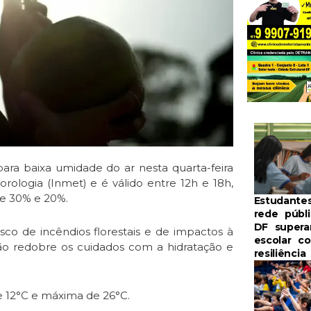
 para baixa umidade do ar nesta quarta-feira
orologia (Inmet) e é válido entre 12h e 18h,
re 30% e 20%.
Estudante
rede públ
DF supera
isco de incêndios florestais e de impactos à
escolar c
o redobre os cuidados com a hidratação e
resiliênci
e 12°C e máxima de 26°C.