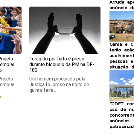
Arruda ap
anúncio d
e
Page
Gama e Ce
terão açã
acolhimen
Projeto
Foragido por furto é preso
pessoas 
templar
durante bloqueio da PM na DF-
situação 
o
180
Projeto
Um homem procurado pela
templar
Justiça foi preso na noite de
quinta-feira...
5
TJDFT co
uso de m
concorren
anúncios
patrocinad