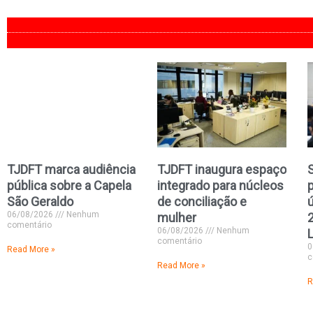
TJDFT marca audiência
TJDFT inaugura espaço
pública sobre a Capela
integrado para núcleos
São Geraldo
de conciliação e
06/08/2026
Nenhum
mulher
comentário
06/08/2026
Nenhum
L
comentário
0
Read More »
c
Read More »
R