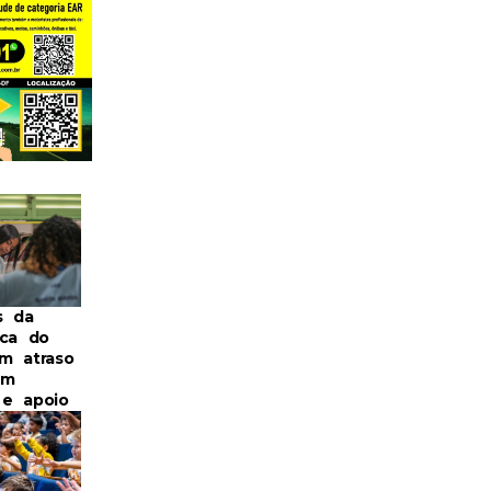
s da
ica do
m atraso
om
a e apoio