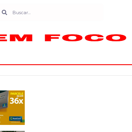
Search
earch