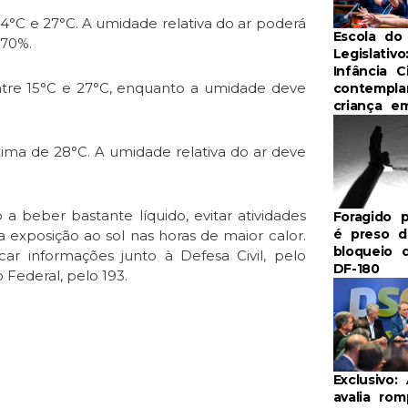
14°C e 27°C. A umidade relativa do ar poderá
Escola do
 70%.
Legislativo
Infância C
 entre 15°C e 27°C, enquanto a umidade deve
contempla
criança e
ima de 28°C. A umidade relativa do ar deve
a beber bastante líquido, evitar atividades
Foragido p
é preso d
a exposição ao sol nas horas de maior calor.
bloqueio 
r informações junto à Defesa Civil, pelo
DF-180
 Federal, pelo 193.
Exclusivo:
avalia ro