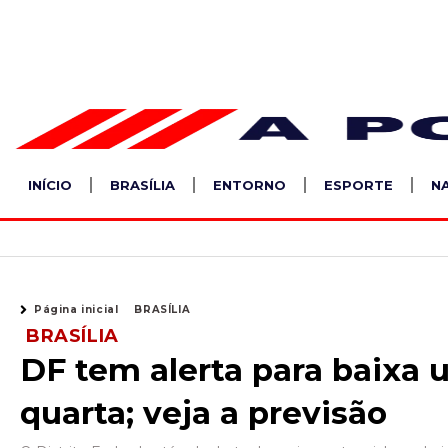
Ir
para
o
conteúdo
INÍCIO
BRASÍLIA
ENTORNO
ESPORTE
N
Página inicial
BRASÍLIA
BRASÍLIA
DF tem alerta para baixa 
quarta; veja a previsão