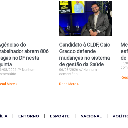
Agências do
Candidato à CLDF, Caio
Men
trabalhador abrem 806
Gracco defende
esf
vagas no DF nesta
mudanças no sistema
de 
06/
quinta
de gestão da Saúde
come
6/08/2026
Nenhum
06/08/2026
Nenhum
omentário
comentário
Read
ead More »
Read More »
ÍLIA
ENTORNO
ESPORTE
NACIONAL
POLÍTI