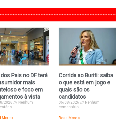
 dos Pais no DF terá
Corrida ao Buriti: saiba
nsumidor mais
o que está em jogo e
teloso e foco em
quais são os
amentos à vista
candidatos
08/2026
Nenhum
06/08/2026
Nenhum
ntário
comentário
 More »
Read More »