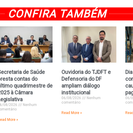
CONFIRA TAMBÉM
Secretaria de Saúde
Ouvidoria do TJDFT e
Dia
presta contas do
Defensoria do DF
co
último quadrimestre de
ampliam diálogo
cau
2025 à Câmara
institucional
pag
06/08/2026
Nenhum
06/
egislativa
comentário
come
6/08/2026
Nenhum
omentário
Read More »
Read
ead More »