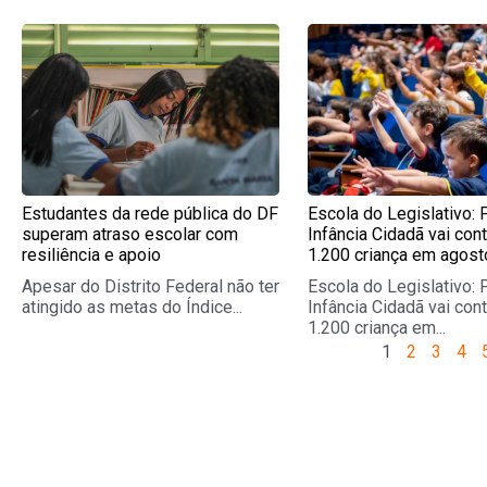
Page
Page
Page
Pag
Estudantes da rede pública do DF
Escola do Legislativo: 
superam atraso escolar com
Infância Cidadã vai con
resiliência e apoio
1.200 criança em agost
Apesar do Distrito Federal não ter
Escola do Legislativo: 
atingido as metas do Índice...
Infância Cidadã vai con
1.200 criança em...
1
2
3
4