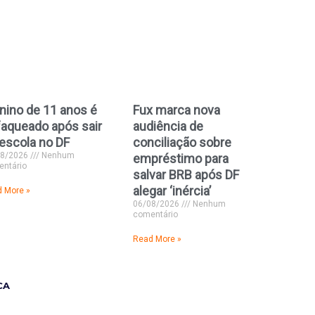
ino de 11 anos é
Fux marca nova
aqueado após sair
audiência de
escola no DF
conciliação sobre
08/2026
Nenhum
empréstimo para
ntário
salvar BRB após DF
alegar ‘inércia’
 More »
06/08/2026
Nenhum
comentário
Read More »
CA