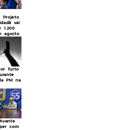
: Projeto
idadã vai
r 1.200
m agosto
or furto
urante
da PM na
 Avante
mper com