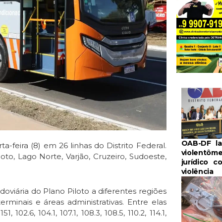
OAB-DF la
-feira (8) em 26 linhas do Distrito Federal.
violentôme
to, Lago Norte, Varjão, Cruzeiro, Sudoeste,
jurídico c
violência
oviária do Plano Piloto a diferentes regiões
rminais e áreas administrativas. Entre elas
51, 102.6, 104.1, 107.1, 108.3, 108.5, 110.2, 114.1,