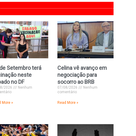
de Setembro terá
Celina vê avanço em
inação neste
negociação para
bado no DF
socorro ao BRB
08/2026
Nenhum
07/08/2026
Nenhum
ntário
comentário
 More »
Read More »