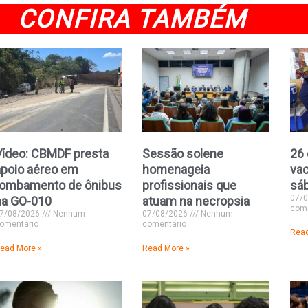
CONFIRA TAMBÉM
Vídeo: CBMDF presta
Sessão solene
26 
apoio aéreo em
homenageia
vac
tombamento de ônibus
profissionais que
sá
07/
na GO-010
atuam na necropsia
come
7/08/2026
Nenhum
07/08/2026
Nenhum
omentário
comentário
Read
ead More »
Read More »