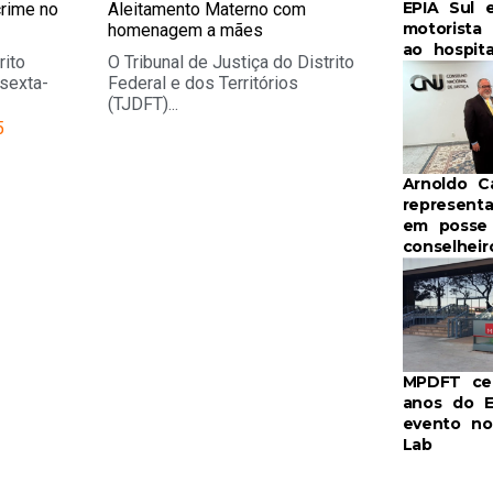
EPIA Sul 
crime no
Aleitamento Materno com
motorista
homenagem a mães
ao hospita
rito
O Tribunal de Justiça do Distrito
 sexta-
Federal e dos Territórios
(TJDFT)...
5
Arnoldo 
represent
em posse
conselhei
MPDFT cel
anos do 
evento no
Lab