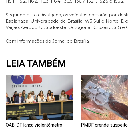
115.1, 115.2, 116.2, 116.3, 116.4, 136.5, 136.7, 152.1, 152.5 e 153.2.
Segundo a lista divulgada, os veículos passarão por dest
Esplanada, Universidade de Brasília, W3 Sul e Norte, E
Varjão, Aeroporto, Sudoeste, Octogonal, Cruzeiro, SIG e Gu
Com informações do Jornal de Brasília
LEIA TAMBÉM
Page
Page
Page
Pag
OAB-DF lança violentômetro
PMDF prende suspeito