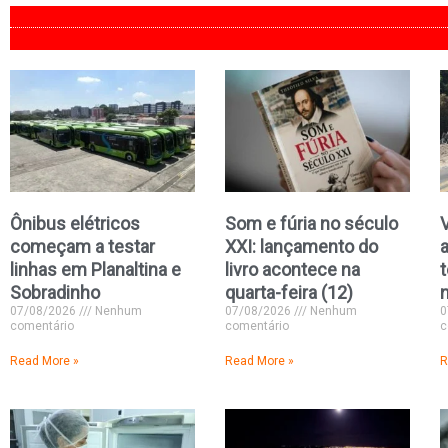
Ônibus elétricos
Som e fúria no século
começam a testar
XXI: lançamento do
linhas em Planaltina e
livro acontece na
Sobradinho
quarta-feira (12)
07/08/2026
Nenhum
07/08/2026
Nenhum
0
comentário
comentário
c
Read More »
Read More »
R