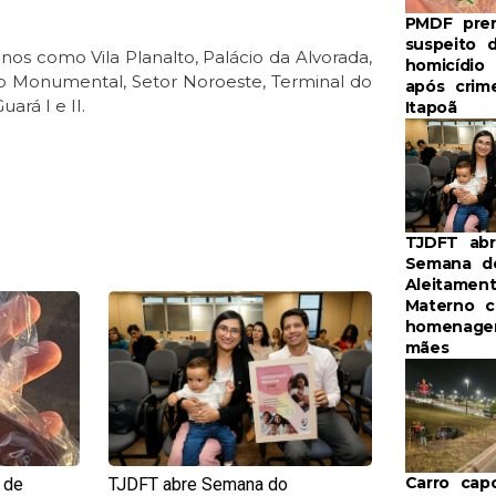
PMDF pre
suspeito 
inos como Vila Planalto, Palácio da Alvorada,
homicídio
ixo Monumental, Setor Noroeste, Terminal do
após crim
ará I e II.
Itapoã
TJDFT ab
Semana d
Aleitamen
e
Page
Materno 
homenage
mães
Carro cap
 de
TJDFT abre Semana do