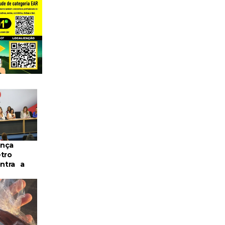
nça
tro
ontra a