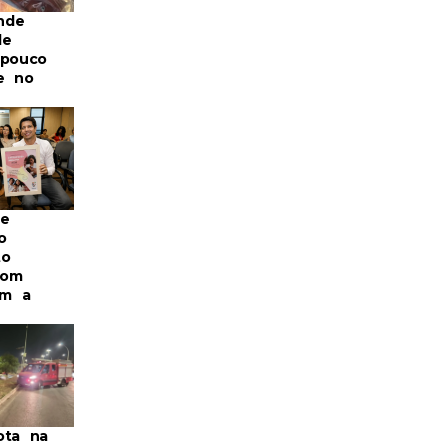
nde
de
 pouco
e no
re
o
to
com
m a
ota na