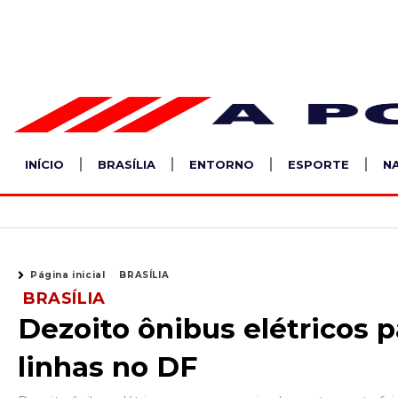
Ir
para
o
conteúdo
INÍCIO
BRASÍLIA
ENTORNO
ESPORTE
N
Página inicial
BRASÍLIA
BRASÍLIA
Dezoito ônibus elétricos 
linhas no DF