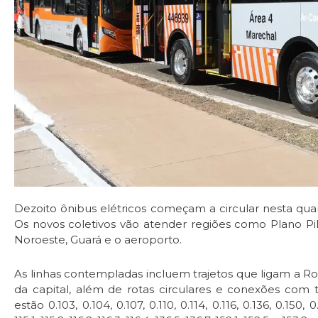
Dezoito ônibus elétricos começam a circular nesta quarta
Os novos coletivos vão atender regiões como Plano Pilo
Noroeste, Guará e o aeroporto.
As linhas contempladas incluem trajetos que ligam a Rod
da capital, além de rotas circulares e conexões com te
estão 0.103, 0.104, 0.107, 0.110, 0.114, 0.116, 0.136, 0.150, 0.1