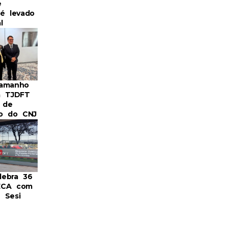
e
 é levado
l
Camanho
a TJDFT
 de
ro do CNJ
ebra 36
ECA com
 Sesi