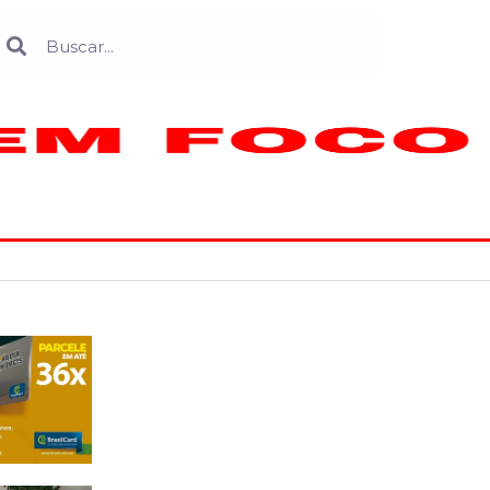
Search
earch