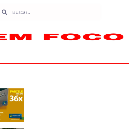
Search
earch