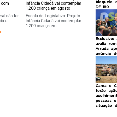
bloqueio 
r com
Infância Cidadã vai contemplar
DF-180
1.200 criança em agosto
ral não ter
Escola do Legislativo: Projeto
ice...
Infância Cidadã vai contemplar
1.200 criança em...
5
Exclusivo:
avalia ro
Arruda ap
anúncio d
Gama e Ce
terão açã
acolhimen
pessoas 
situação 