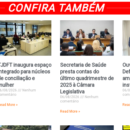
CONFIRA TAMBÉM
TJDFT inaugura espaço
Secretaria de Saúde
Ouv
integrado para núcleos
presta contas do
Def
e conciliação e
último quadrimestre de
amp
mulher
2025 à Câmara
ins
6/08/2026
Nenhum
06/
Legislativa
omentário
come
06/08/2026
Nenhum
comentário
ead More »
Read
Read More »