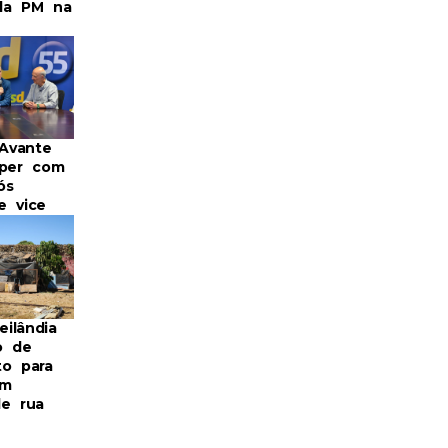
da PM na
 Avante
mper com
ós
e vice
ilândia
o de
to para
em
de rua