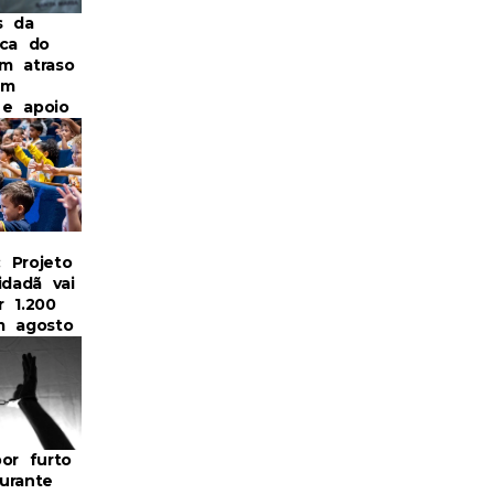
s da
ica do
m atraso
om
a e apoio
: Projeto
idadã vai
r 1.200
m agosto
or furto
urante