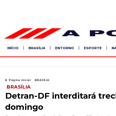
Ir
para
o
conteúdo
INÍCIO
BRASÍLIA
ENTORNO
ESPORTE
N
Página inicial
BRASÍLIA
BRASÍLIA
Detran-DF interditará tre
domingo