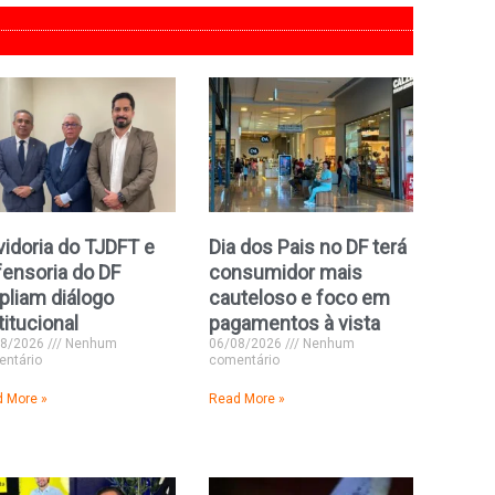
idoria do TJDFT e
Dia dos Pais no DF terá
ensoria do DF
consumidor mais
liam diálogo
cauteloso e foco em
titucional
pagamentos à vista
08/2026
Nenhum
06/08/2026
Nenhum
ntário
comentário
 More »
Read More »