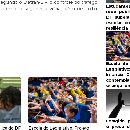
 Segundo o Detran-DF, o controle do tráfego
Estudante
luidez e a segurança viária, além de coibir
rede públ
DF supera
escolar c
resiliênci
Escola do
Legislativo
Infância C
contempla
e
Page
criança e
Foragido p
é preso d
lica do DF
Escola do Legislativo: Projeto