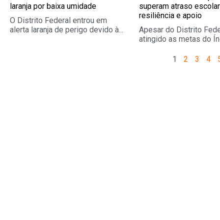
laranja por baixa umidade
superam atraso escola
resiliência e apoio
O Distrito Federal entrou em
alerta laranja de perigo devido à...
Apesar do Distrito Fede
atingido as metas do Índ
1
2
3
4