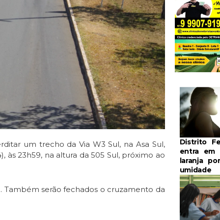
Distrito F
rditar um trecho da Via W3 Sul, na Asa Sul,
entra em 
 às 23h59, na altura da 505 Sul, próximo ao
laranja po
umidade
 Sul. Também serão fechados o cruzamento da