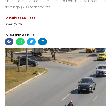
Em razão do evento Estação Sesc, o Detran-DF vai interditar 
domingo (5). O fechamento
A Politica Em Foco
04/07/2026
Compartilhar notícia