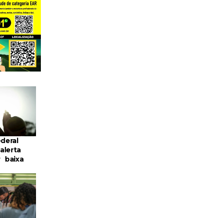
ederal
alerta
r baixa