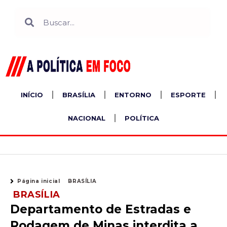
Ir
Search
Search
para
o
conteúdo
INÍCIO
BRASÍLIA
ENTORNO
ESPORTE
NACIONAL
POLÍTICA
Página inicial
BRASÍLIA
BRASÍLIA
Departamento de Estradas e
Rodagem de Minas interdita a