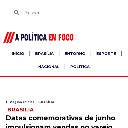
Ir
Search
Search
para
o
conteúdo
INÍCIO
BRASÍLIA
ENTORNO
ESPORTE
NACIONAL
POLÍTICA
Página inicial
BRASÍLIA
BRASÍLIA
Datas comemorativas de junho
impulsionam vendas no varejo