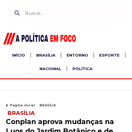
Ir
Search
Search
para
o
conteúdo
INÍCIO
BRASÍLIA
ENTORNO
ESPORTE
NACIONAL
POLÍTICA
Página inicial
BRASÍLIA
BRASÍLIA
Conplan aprova mudanças na
Luos do Jardim Botânico e de