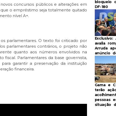
bloqueio 
 novos concursos públicos e alterações em
DF-180
que o empréstimo seja totalmente quitado
mento nível A+.
Exclusivo:
os parlamentares. O texto foi criticado por
avalia ro
s parlamentares contrários, o projeto não
Arruda ap
parente quanto aos números envolvidos na
anúncio d
o fiscal. Parlamentares da base governista,
ara garantir a preservação da instituição
eração financeira.
Gama e Ce
terão açã
acolhimen
pessoas 
situação 