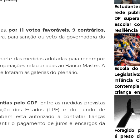
Estudante
rede públ
DF supera
escolar c
as,
por 11 votos favoráveis, 9 contrários,
resiliênci
ora, para sanção ou veto da governadora do
z parte das medidas adotadas para recompor
 operações relacionadas ao Banco Master. A
Escola do
 lotaram as galerias do plenário.
Legislativo
Infância C
contempla
criança e
antias pelo GDF
. Entre as medidas previstas
pação dos Estados (FPE) e do Fundo de
mbém está autorizado a contratar fianças
arantir o pagamento de juros e encargos da
Foragido p
é preso d