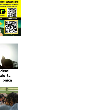
ederal
alerta
r baixa