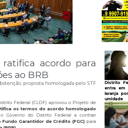
ratifica acordo para
ões ao BRB
Distrito F
a abstenção, proposta homologada pelo STF
entra em 
laranja po
umidade
Distrito Federal (CLDF) aprovou o Projeto de
atifica os termos do acordo homologado
 o Governo do Distrito Federal a contrair
o Fundo Garantidor de Crédito (FGC)
para
a (BRB)
.