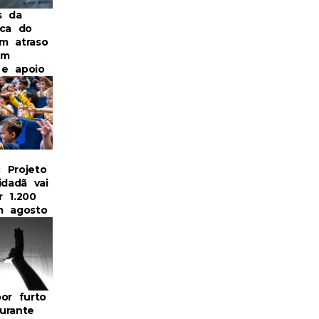
s da
ica do
m atraso
om
a e apoio
: Projeto
idadã vai
r 1.200
m agosto
or furto
urante