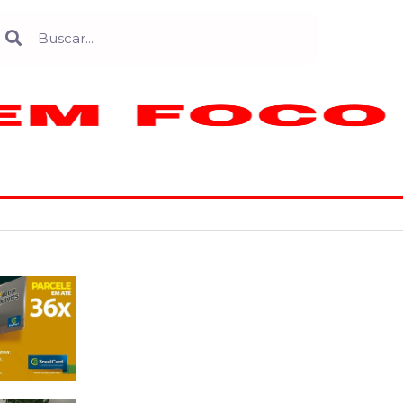
Search
earch