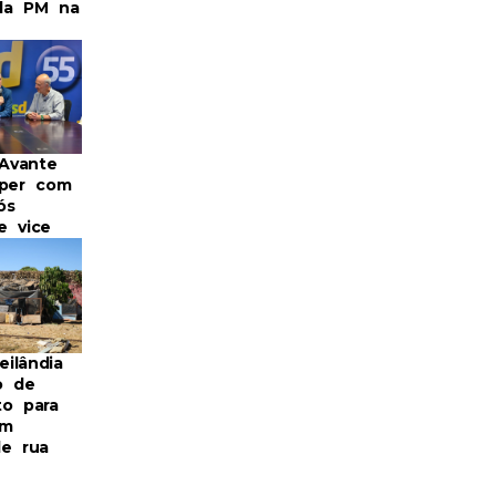
da PM na
 Avante
mper com
ós
e vice
ilândia
o de
to para
em
de rua