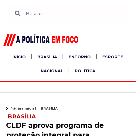
Ir
Search
Search
para
o
conteúdo
INÍCIO
BRASÍLIA
ENTORNO
ESPORTE
NACIONAL
POLÍTICA
Página inicial
BRASÍLIA
BRASÍLIA
CLDF aprova programa de
proteção integral para