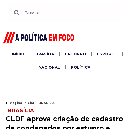
Ir
Search
Search
para
o
conteúdo
INÍCIO
BRASÍLIA
ENTORNO
ESPORTE
NACIONAL
POLÍTICA
Página inicial
BRASÍLIA
BRASÍLIA
CLDF aprova criação de cadastro
de condenados por estupro e