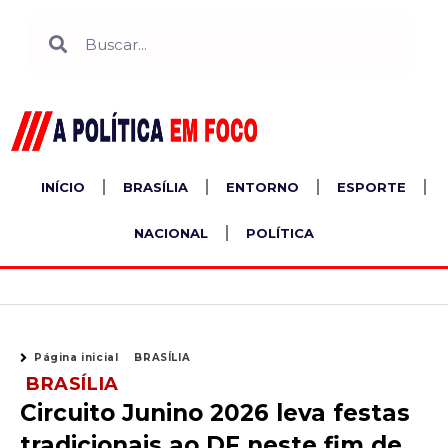
Ir
Search
Search
para
o
conteúdo
INÍCIO
BRASÍLIA
ENTORNO
ESPORTE
NACIONAL
POLÍTICA
Página inicial
BRASÍLIA
BRASÍLIA
Circuito Junino 2026 leva festas
tradicionais ao DF neste fim de