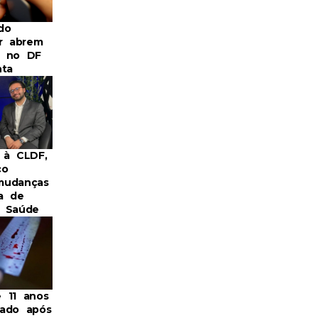
do
or abrem
s no DF
nta
 à CLDF,
co
mudanças
a de
a Saúde
 11 anos
ado após