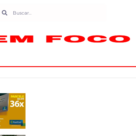
Search
earch