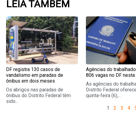
LEIA TAMBÉM
Page
Page
Page
Pag
DF registra 130 casos de
Agências do trabalhado
vandalismo em paradas de
806 vagas no DF nesta 
ônibus em dois meses
As agências do trabalh
Os abrigos nas paradas de
Distrito Federal oferec
ônibus do Distrito Federal têm
quinta-feira (6),...
sido...
1
2
3
4