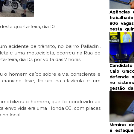
Agências 
trabalhad
806 vaga
esta quarta-feira, dia 10
nesta qui
m acidente de trânsito, no bairro Palladini,
leta e uma motocicleta, ocorreu na Rua do
-feira, dia 10, por volta das 7 horas.
Candidato
Caio Grac
 o homem caído sobre a via, consciente e
defende 
craniano leve, fratura na clavícula e um
no sistem
gestão d
e imobilizou o homem, que foi conduzido ao
eta envolvida era uma Honda CG, com placas
no local.
Menino de
é esfaque