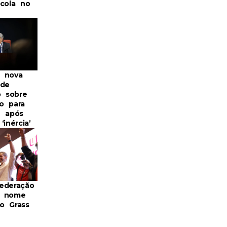
scola no
 nova
 de
o sobre
o para
B após
‘inércia’
ederação
m nome
o Grass