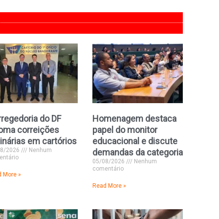
regedoria do DF
Homenagem destaca
oma correições
papel do monitor
inárias em cartórios
educacional e discute
08/2026
Nenhum
demandas da categoria
ntário
05/08/2026
Nenhum
comentário
 More »
Read More »