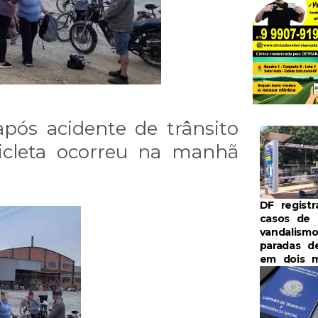
 após acidente de trânsito
cicleta ocorreu na manhã
DF registr
casos de
vandalism
paradas d
em dois 