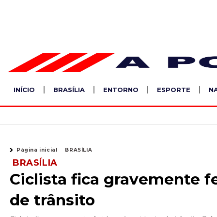
Ir
para
o
conteúdo
INÍCIO
BRASÍLIA
ENTORNO
ESPORTE
N
Página inicial
BRASÍLIA
BRASÍLIA
Ciclista fica gravemente f
de trânsito