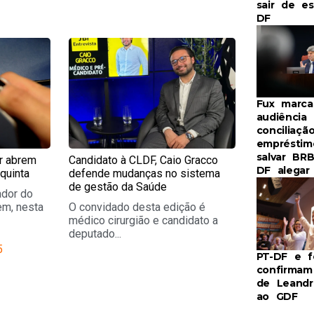
sair de e
DF
e
Page
Fux marca
audiência
conciliaçã
empréstim
salvar BR
r abrem
Candidato à CLDF, Caio Gracco
DF alegar 
quinta
defende mudanças no sistema
de gestão da Saúde
ador do
em, nesta
O convidado desta edição é
médico cirurgião e candidato a
deputado...
5
PT-DF e f
confirma
de Leandr
ao GDF