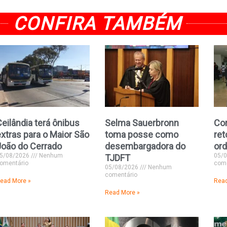
CONFIRA TAMBÉM
eilândia terá ônibus
Selma Sauerbronn
Cor
xtras para o Maior São
toma posse como
ret
João do Cerrado
desembargadora do
ord
5/08/2026
Nenhum
05/
TJDFT
omentário
come
05/08/2026
Nenhum
comentário
ead More »
Read
Read More »