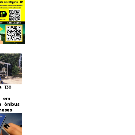
a 130
o em
e ônibus
meses