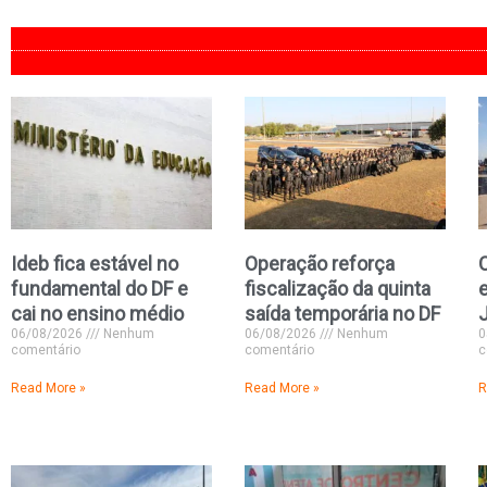
Ideb fica estável no
Operação reforça
C
fundamental do DF e
fiscalização da quinta
e
cai no ensino médio
saída temporária no DF
06/08/2026
Nenhum
06/08/2026
Nenhum
0
comentário
comentário
c
Read More »
Read More »
R