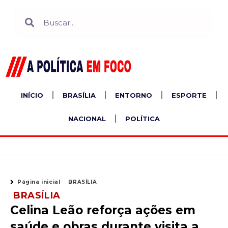
Ir
Search
Search
para
o
conteúdo
INÍCIO
BRASÍLIA
ENTORNO
ESPORTE
NACIONAL
POLÍTICA
Página inicial
BRASÍLIA
BRASÍLIA
Celina Leão reforça ações em
saúde e obras durante visita a