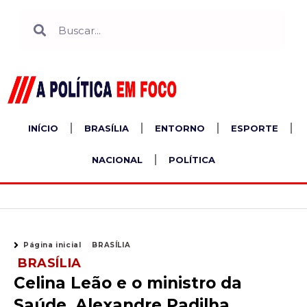
Ir
Search
Search
para
o
conteúdo
INÍCIO
BRASÍLIA
ENTORNO
ESPORTE
NACIONAL
POLÍTICA
Página inicial
BRASÍLIA
BRASÍLIA
Celina Leão e o ministro da
Saúde, Alexandre Padilha,