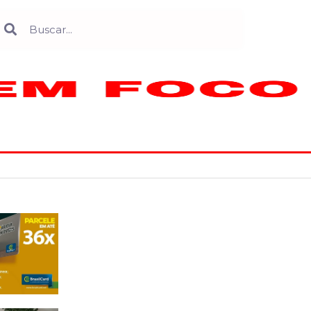
Search
earch