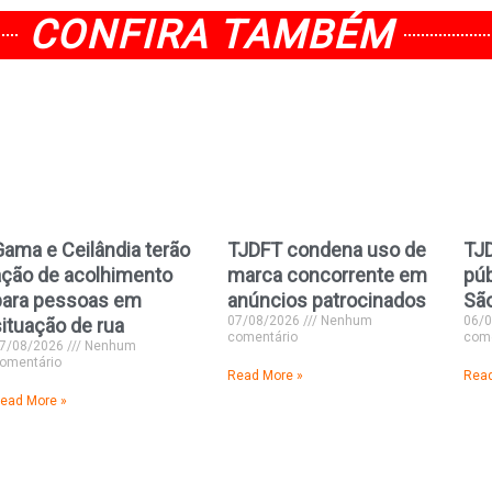
CONFIRA TAMBÉM
Gama e Ceilândia terão
TJDFT condena uso de
TJ
ação de acolhimento
marca concorrente em
púb
para pessoas em
anúncios patrocinados
São
07/08/2026
Nenhum
06/
situação de rua
comentário
come
7/08/2026
Nenhum
omentário
Read More »
Read
ead More »