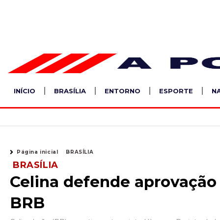
Ir
para
o
conteúdo
INÍCIO
BRASÍLIA
ENTORNO
ESPORTE
N
Página inicial
BRASÍLIA
BRASÍLIA
Celina defende aprovação 
BRB