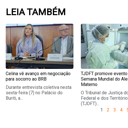
LEIA TAMBÉM
Page
Page
Page
Pag
Celina vê avanço em negociação
TJDFT promove evento
para socorro ao BRB
Semana Mundial do Ale
Materno
Durante entrevista coletiva nesta
sexta-feira (7) no Palácio do
O Tribunal de Justiça do
Buriti, a...
Federal e dos Territóri
(TJDFT)...
1
2
3
4