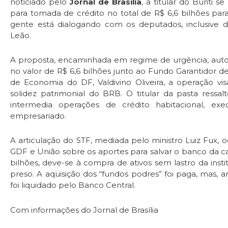
noticiado pelo
Jornal de Brasília
, a titular do Buriti 
para tomada de crédito no total de R$ 6,6 bilhões para r
gente está dialogando com os deputados, inclusive da
Leão.
A proposta, encaminhada em regime de urgência, autori
no valor de R$ 6,6 bilhões junto ao Fundo Garantidor d
de Economia do DF, Valdivino Oliveira, a operação vis
solidez patrimonial do BRB. O titular da pasta ressalt
intermedia operações de crédito habitacional, e
empresariado.
A articulação do STF, mediada pelo ministro Luiz Fux
GDF e União sobre os aportes para salvar o banco da c
bilhões, deve-se à compra de ativos sem lastro da inst
preso. A aquisição dos “fundos podres” foi paga, mas, a
foi liquidado pelo Banco Central.
Com informações do Jornal de Brasília