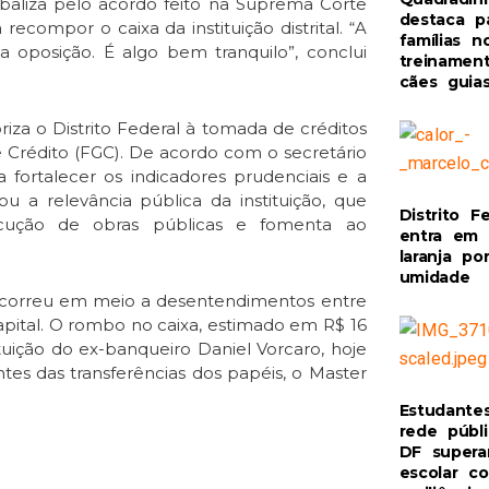
se baliza pelo acordo feito na Suprema Corte
destaca p
ecompor o caixa da instituição distrital. “A
famílias n
 oposição. É algo bem tranquilo”, conclui
treinamen
cães guia
za o Distrito Federal à tomada de créditos
e Crédito (FGC). De acordo com o secretário
a fortalecer os indicadores prudenciais e a
ou a relevância pública da instituição, que
Distrito F
xecução de obras públicas e fomenta ao
entra em 
laranja po
umidade
, ocorreu em meio a desentendimentos entre
apital. O rombo no caixa, estimado em R$ 16
ituição do ex-banqueiro Daniel Vorcaro, hoje
ntes das transferências dos papéis, o Master
Estudante
rede públ
DF supera
escolar c