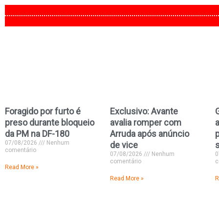
Foragido por furto é
Exclusivo: Avante
preso durante bloqueio
avalia romper com
da PM na DF-180
Arruda após anúncio
07/08/2026
Nenhum
de vice
comentário
07/08/2026
Nenhum
0
comentário
c
Read More »
Read More »
R