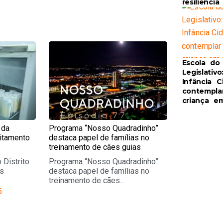
resiliênci
e
Page
Escola do
Legislativo
Infância C
contempla
criança e
 da
Programa “Nosso Quadradinho”
itamento
destaca papel de famílias no
treinamento de cães guias
 Distrito
Programa “Nosso Quadradinho”
os
destaca papel de famílias no
treinamento de cães...
5