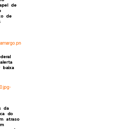
apel de
o
to de
s
ederal
alerta
r baixa
s da
ica do
m atraso
om