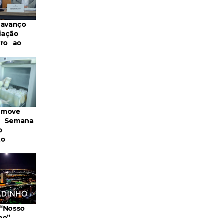
 avanço
iação
rro ao
omove
a Semana
o
to
“Nosso
ho”