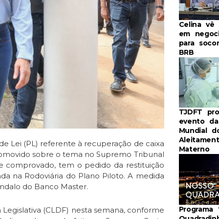
Celina vê
em negoc
para soco
BRB
TJDFT pr
evento d
Mundial d
Aleitamen
 de Lei (PL) referente à recuperação de caixa
Materno
romovido sobre o tema no Supremo Tribunal
 e comprovado, tem o pedido da restituição
enda na Rodoviária do Plano Piloto. A medida
cândalo do Banco Master.
Programa 
Legislativa (CLDF) nesta semana, conforme
Quadradin