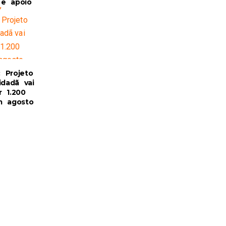
a e apoio
: Projeto
idadã vai
r 1.200
m agosto