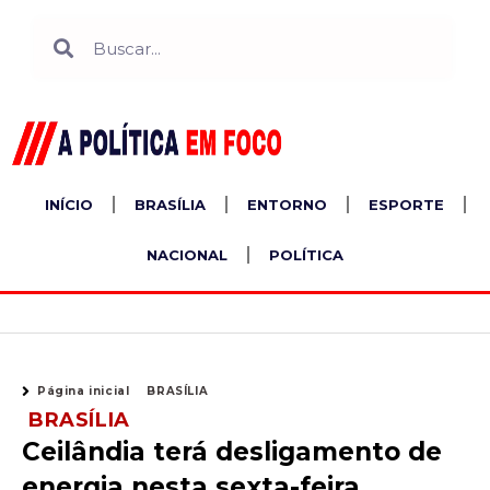
Ir
Search
Search
para
o
conteúdo
INÍCIO
BRASÍLIA
ENTORNO
ESPORTE
NACIONAL
POLÍTICA
Página inicial
BRASÍLIA
BRASÍLIA
Ceilândia terá desligamento de
energia nesta sexta-feira