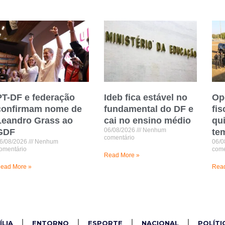
PT-DF e federação
Ideb fica estável no
Op
confirmam nome de
fundamental do DF e
fis
Leandro Grass ao
cai no ensino médio
qu
06/08/2026
Nenhum
GDF
te
comentário
6/08/2026
Nenhum
06/0
omentário
come
Read More »
ead More »
Read
ÍLIA
ENTORNO
ESPORTE
NACIONAL
POLÍTI