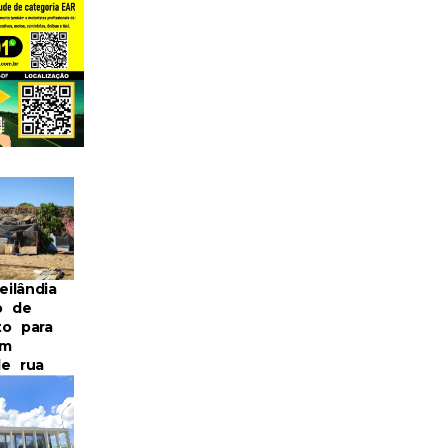
ilândia
o de
to para
em
de rua