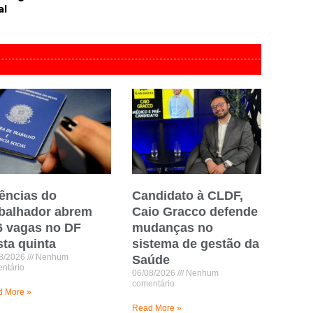
al
ências do
Candidato à CLDF,
abalhador abrem
Caio Gracco defende
6 vagas no DF
mudanças no
sta quinta
sistema de gestão da
8/2026
Nenhum
Saúde
ntário
06/08/2026
Nenhum
comentário
 More »
Read More »