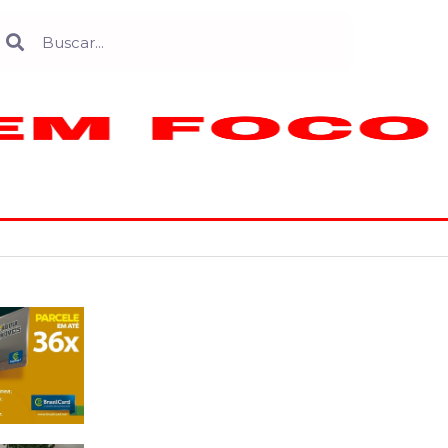
Search
earch