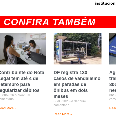
institucion
CONFIRA TAMBÉM
Contribuinte do Nota
DF registra 130
Ag
Legal tem até 4 de
casos de vandalismo
tr
setembro para
em paradas de
80
regularizar débitos
ônibus em dois
ne
6/08/2026
Nenhum
06/0
meses
omentário
come
06/08/2026
Nenhum
comentário
ead More »
Read
Read More »