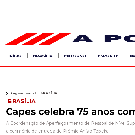
Ir
para
o
conteúdo
INÍCIO
BRASÍLIA
ENTORNO
ESPORTE
N
Página inicial
BRASÍLIA
BRASÍLIA
Capes celebra 75 anos co
A Coordenação de Aperfeiçoamento de Pessoal de Nível Superior
a cerimônia de entrega do Prêmio Anísio Teixeira,