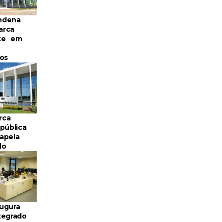
ndena
arca
te em
os
rca
pública
apela
do
ugura
tegrado