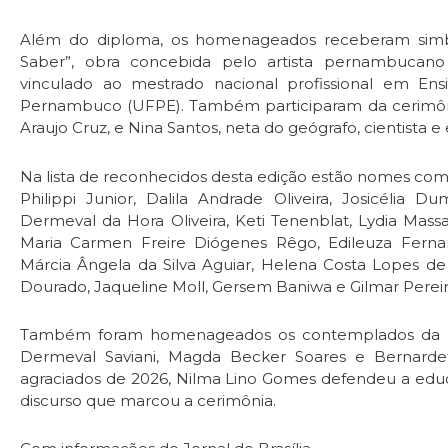
Além do diploma, os homenageados receberam simbo
Saber”, obra concebida pelo artista pernambucano
vinculado ao mestrado nacional profissional em Ens
Pernambuco (UFPE). Também participaram da cerimônia
Araujo Cruz, e Nina Santos, neta do geógrafo, cientista e
Na lista de reconhecidos desta edição estão nomes co
Philippi Junior, Dalila Andrade Oliveira, Josicélia 
Dermeval da Hora Oliveira, Keti Tenenblat, Lydia Massa
Maria Carmen Freire Diógenes Rêgo, Edileuza Fernand
Márcia Ângela da Silva Aguiar, Helena Costa Lopes de
Dourado, Jaqueline Moll, Gersem Baniwa e Gilmar Pereira
Também foram homenageados os contemplados da edi
Dermeval Saviani, Magda Becker Soares e Bernarde
agraciados de 2026, Nilma Lino Gomes defendeu a educ
discurso que marcou a cerimônia.