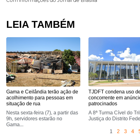
Com informações do Jornal de Brasília
LEIA TAMBÉM
Page
Page
Page
Pag
Gama e Ceilândia terão ação de
TJDFT condena uso d
acolhimento para pessoas em
concorrente em anúnci
situação de rua
patrocinados
Nesta sexta-feira (7), a partir das
A 8ª Turma Cível do Tr
9h, servidores estarão no
Justiça do Distrito Feder
Gama...
1
2
3
4