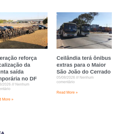
eração reforça
Ceilândia terá ônibus
calização da
extras para o Maior
inta saída
São João do Cerrado
05/08/2026
Nenhum
mporária no DF
comentário
8/2026
Nenhum
ntário
Read More »
 More »
CA