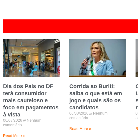
Dia dos Pais no DF
Corrida ao Buriti:
terá consumidor
saiba o que está em
mais cauteloso e
jogo e quais são os
foco em pagamentos
candidatos
06/08/2026
Nenhum
0
à vista
comentário
c
06/08/2026
Nenhum
comentário
Read More »
R
Read More »