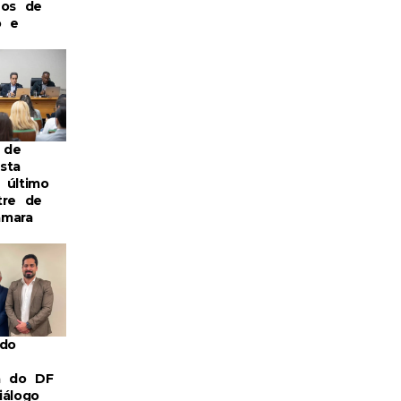
eos de
o e
 de
sta
 último
tre de
âmara
 do
a do DF
iálogo