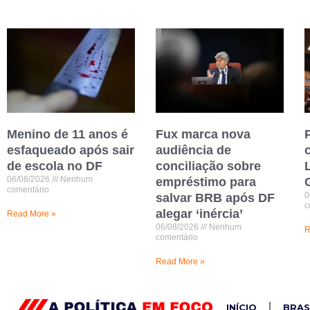
Menino de 11 anos é
Fux marca nova
esfaqueado após sair
audiência de
de escola no DF
conciliação sobre
06/08/2026
Nenhum
empréstimo para
comentário
0
salvar BRB após DF
c
alegar ‘inércia’
Read More »
06/08/2026
Nenhum
R
comentário
Read More »
INÍCIO
BRAS