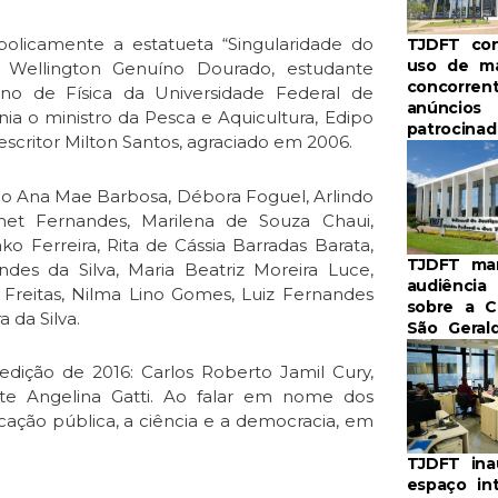
licamente a estatueta “Singularidade do
TJDFT co
uso de m
 Wellington Genuíno Dourado, estudante
concorren
ino de Física da Universidade Federal de
anúncios
 o ministro da Pesca e Aquicultura, Edipo
patrocinad
 escritor Milton Santos, agraciado em 2006.
mo Ana Mae Barbosa, Débora Foguel, Arlindo
Dumet Fernandes, Marilena de Souza Chaui,
ko Ferreira, Rita de Cássia Barradas Barata,
TJDFT ma
es da Silva, Maria Beatriz Moreira Luce,
audiência 
 Freitas, Nilma Lino Gomes, Luiz Fernandes
sobre a C
 da Silva.
São Geral
ção de 2016: Carlos Roberto Jamil Cury,
te Angelina Gatti. Ao falar em nome dos
ação pública, a ciência e a democracia, em
TJDFT ina
espaço in