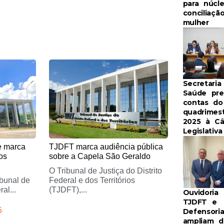
para núcl
conciliaçã
mulher
e
Page
Secretaria
Saúde pre
contas do
quadrimes
2025 à C
Legislativa
e marca
TJDFT marca audiência pública
os
sobre a Capela São Geraldo
O Tribunal de Justiça do Distrito
ibunal de
Federal e dos Territórios
al...
(TJDFT),...
Ouvidoria
TJDFT e
5
Defensori
ampliam d