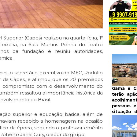
uperior (Capes) realizou na quarta-feira, 1º
eixeira, na Sala Martins Penna do Teatro
nos da fundação e reuniu autoridades,
êmica.
ni, o secretário-executivo do MEC, Rodolfo
dor da Capes, e afirmou que os 20 premiados
 do compromisso com o desenvolvimento do
Gama e Ce
 também ressaltou a importância histórica da
terão açã
nvolvimento do Brasil.
acolhimen
pessoas 
situação 
ção superior e educação básica, além de
o haviam recebido a homenagem na ocasião
tico da época, segundo o professor emérito
Roberto Jamil Cury, orador do grupo.