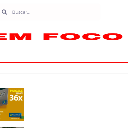
Search
earch