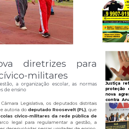
ova diretrizes para
ívico-militares
Justiça re
stão, a organização escolar, as normas
proteção 
es de ensino
nova agre
contra An
mara Legislativa, os deputados distritais
de autoria do
deputado Roosevelt (PL)
, que
olas cívico-militares da rede pública de
rco legal para regulamentar a gestão, a
ades desenvolvidas nessas unidades de ensino.