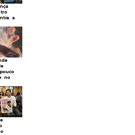
nça
tro
ontra a
nde
de
 pouco
e no
re
o
to