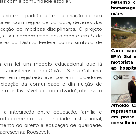
vias com a comunidade escolar.
Materno 
homenage
mães
e uniforme padrão, além da criação de um
litares, com regras de conduta, deveres dos
icação de medidas disciplinares. O projeto
itar, a ser comemorado anualmente em 5 de
itares do Distrito Federal como símbolo de
Carro cap
EPIA Sul 
motorista
a em lei um modelo educacional que já
ao hospita
os brasileiros, como Goiás e Santa Catarina.
ares têm registrado avanços em indicadores
rticipação da comunidade e diminuição de
te mais favorável ao aprendizado”, observa o
Arnoldo 
represent
 a integração entre educação, família e
em posse
talecimento da identidade institucional,
conselhei
mento do direito à educação de qualidade,
, acrescenta Roosevelt.