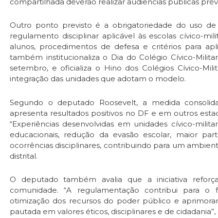
compartilhada deverão realizar audiências públicas pré
Outro ponto previsto é a obrigatoriedade do uso d
regulamento disciplinar aplicável às escolas cívico-mi
alunos, procedimentos de defesa e critérios para apl
também institucionaliza o Dia do Colégio Cívico-Mil
setembro, e oficializa o Hino dos Colégios Cívico-Mil
integração das unidades que adotam o modelo.
Segundo o deputado Roosevelt, a medida consolid
apresenta resultados positivos no DF e em outros estad
“Experiências desenvolvidas em unidades cívico-milit
educacionais, redução da evasão escolar, maior pa
ocorrências disciplinares, contribuindo para um ambien
distrital.
O deputado também avalia que a iniciativa reforça
comunidade. “A regulamentação contribui para o for
otimização dos recursos do poder público e aprimora
pautada em valores éticos, disciplinares e de cidadania”