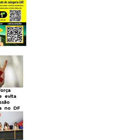
força
e evita
ssão
a no DF