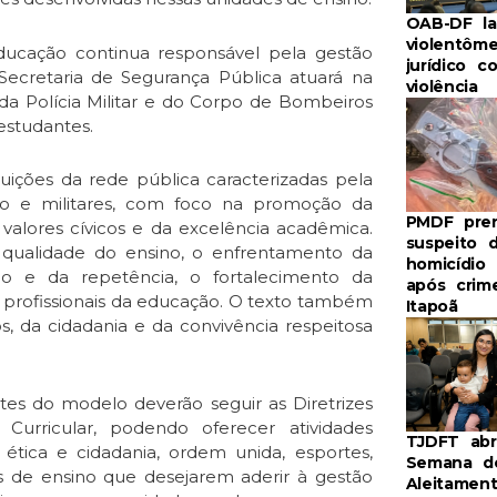
OAB-DF la
violentôme
ducação continua responsável pela gestão
jurídico c
Secretaria de Segurança Pública atuará na
violência
o da Polícia Militar e do Corpo de Bombeiros
estudantes.
ituições da rede pública caracterizadas pela
ção e militares, com foco na promoção da
PMDF pre
s valores cívicos e da excelência acadêmica.
suspeito 
 qualidade do ensino, o enfrentamento da
homicídio
ão e da repetência, o fortalecimento da
após crim
s profissionais da educação. O texto também
Itapoã
, da cidadania e da convivência respeitosa
tes do modelo deverão seguir as Diretrizes
urricular, podendo oferecer atividades
TJDFT ab
mo ética e cidadania, ordem unida, esportes,
Semana d
s de ensino que desejarem aderir à gestão
Aleitamen