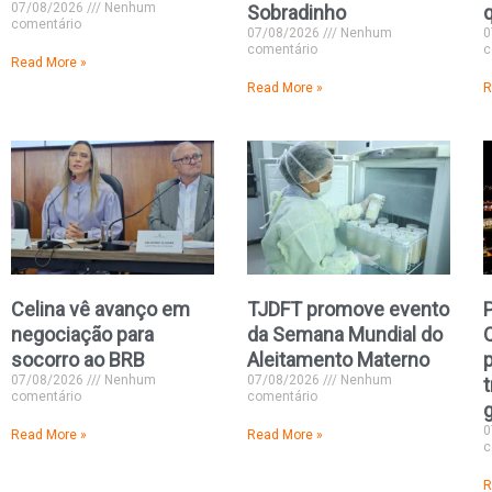
07/08/2026
Nenhum
Sobradinho
q
comentário
07/08/2026
Nenhum
0
comentário
c
Read More »
Read More »
R
Celina vê avanço em
TJDFT promove evento
negociação para
da Semana Mundial do
socorro ao BRB
Aleitamento Materno
p
07/08/2026
Nenhum
07/08/2026
Nenhum
comentário
comentário
0
Read More »
Read More »
c
R