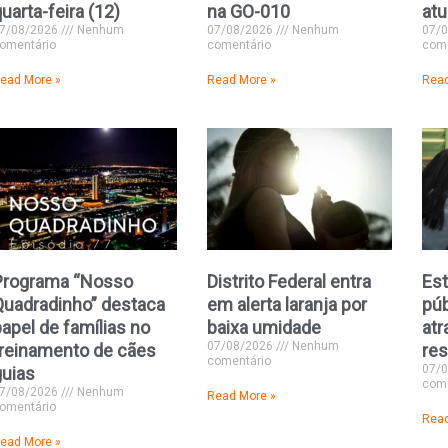
uarta-feira (12)
na GO-010
atu
7/08/2026
Nenhum
07/08/2026
Nenhum
07/
omentário
comentário
come
ead More »
Read More »
Read
Programa “Nosso
Distrito Federal entra
Est
Quadradinho” destaca
em alerta laranja por
púb
apel de famílias no
baixa umidade
atr
07/08/2026
Nenhum
treinamento de cães
res
comentário
07/
guias
come
7/08/2026
Nenhum
Read More »
omentário
Read
ead More »