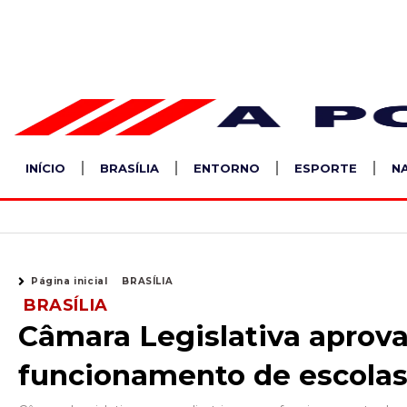
Ir
para
o
conteúdo
INÍCIO
BRASÍLIA
ENTORNO
ESPORTE
N
Página inicial
BRASÍLIA
BRASÍLIA
Câmara Legislativa aprova 
funcionamento de escolas 