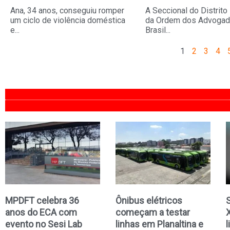
Ana, 34 anos, conseguiu romper
A Seccional do Distrito
um ciclo de violência doméstica
da Ordem dos Advogad
e...
Brasil...
1
2
3
4
MPDFT celebra 36
Ônibus elétricos
anos do ECA com
começam a testar
evento no Sesi Lab
linhas em Planaltina e
l