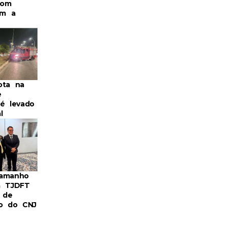
com
m a
ota na
e
 é levado
l
Camanho
a TJDFT
 de
ro do CNJ