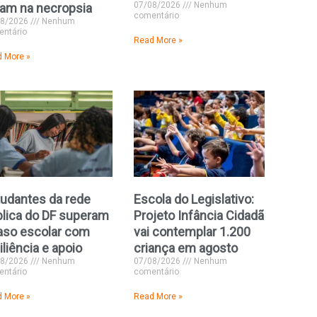
07/08/2026
Nenhum
am na necropsia
comentário
08/2026
Nenhum
ntário
Read More »
 More »
udantes da rede
Escola do Legislativo:
lica do DF superam
Projeto Infância Cidadã
aso escolar com
vai contemplar 1.200
iliência e apoio
criança em agosto
08/2026
Nenhum
07/08/2026
Nenhum
ntário
comentário
 More »
Read More »