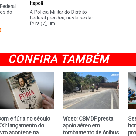
Itapoã
 Federal
os do
A Polícia Militar do Distrito
Federal prendeu, nesta sexta-
feira (7), um...
5
CONFIRA TAMBÉM
Som e fúria no século
Vídeo: CBMDF presta
Se
XXI: lançamento do
apoio aéreo em
ho
ivro acontece na
tombamento de ônibus
pro