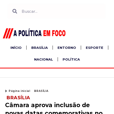
Ir
Search
Search
para
o
conteúdo
INÍCIO
BRASÍLIA
ENTORNO
ESPORTE
NACIONAL
POLÍTICA
Página inicial
BRASÍLIA
BRASÍLIA
Câmara aprova inclusão de
novas datas comemorativas no