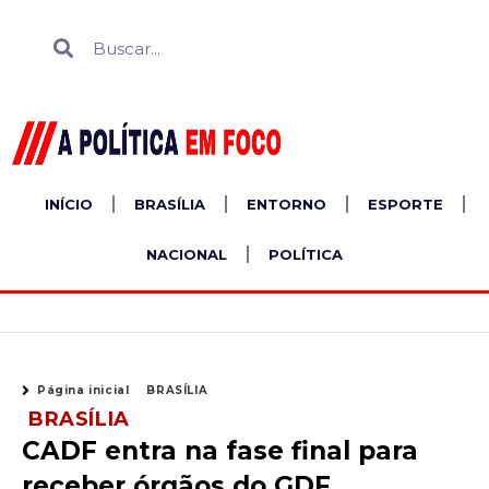
Ir
Search
Search
para
o
conteúdo
INÍCIO
BRASÍLIA
ENTORNO
ESPORTE
NACIONAL
POLÍTICA
Página inicial
BRASÍLIA
BRASÍLIA
CADF entra na fase final para
receber órgãos do GDF