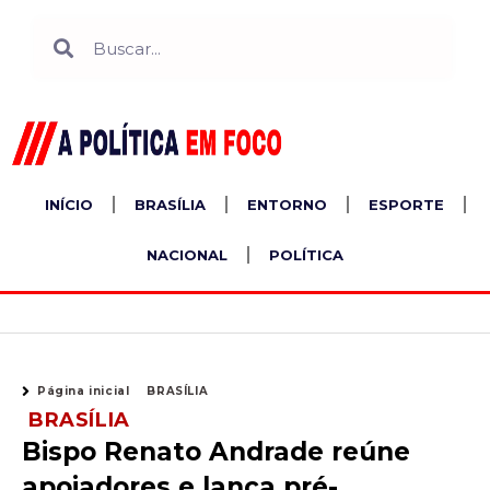
Ir
Search
Search
para
o
conteúdo
INÍCIO
BRASÍLIA
ENTORNO
ESPORTE
NACIONAL
POLÍTICA
Página inicial
BRASÍLIA
BRASÍLIA
Bispo Renato Andrade reúne
apoiadores e lança pré-