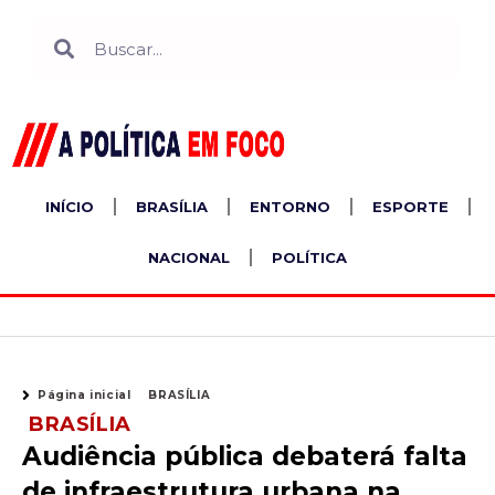
Ir
Search
Search
para
o
conteúdo
INÍCIO
BRASÍLIA
ENTORNO
ESPORTE
NACIONAL
POLÍTICA
Página inicial
BRASÍLIA
BRASÍLIA
Audiência pública debaterá falta
de infraestrutura urbana na