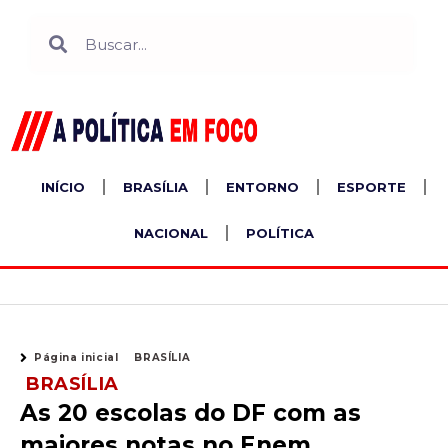
Ir
Search
Search
para
o
conteúdo
INÍCIO
BRASÍLIA
ENTORNO
ESPORTE
NACIONAL
POLÍTICA
Página inicial
BRASÍLIA
BRASÍLIA
As 20 escolas do DF com as
maiores notas no Enem