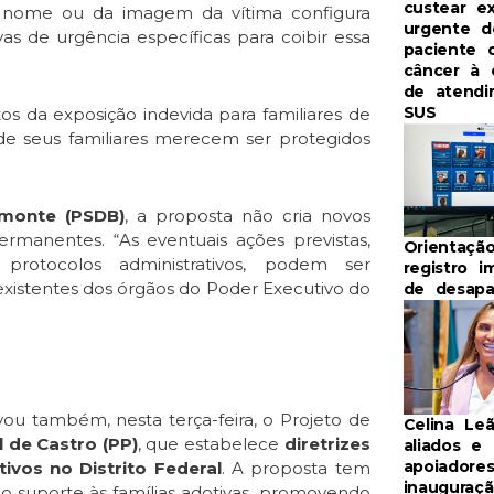
custear e
do nome ou da imagem da vítima configura
urgente d
as de urgência específicas para coibir essa
paciente 
câncer à 
de atend
SUS
os da exposição indevida para familiares de
 de seus familiares merecem ser protegidos
monte (PSDB)
, a proposta não cria novos
ermanentes. “As eventuais ações previstas,
Orientaçã
rotocolos administrativos, podem ser
registro i
existentes dos órgãos do Poder Executivo do
de desapa
u também, nesta terça-feira, o Projeto de
Celina Le
 de Castro (PP)
, que estabelece
diretrizes
aliados e
apoiadore
ivos no Distrito Federal
. A proposta tem
inauguraç
 o suporte às famílias adotivas, promovendo