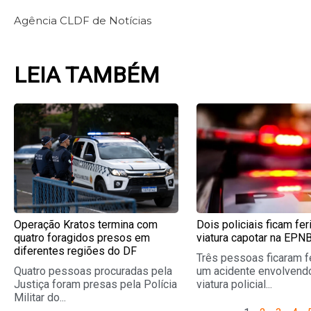
Agência CLDF de Notícias
LEIA TAMBÉM
Page
Page
Page
Pag
Operação Kratos termina com
Dois policiais ficam fe
quatro foragidos presos em
viatura capotar na EPN
diferentes regiões do DF
Três pessoas ficaram f
Quatro pessoas procuradas pela
um acidente envolvend
Justiça foram presas pela Polícia
viatura policial...
Militar do...