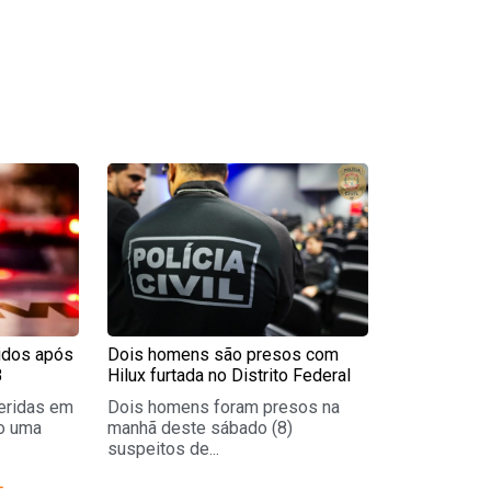
e
Page
ridos após
Dois homens são presos com
B
Hilux furtada no Distrito Federal
eridas em
Dois homens foram presos na
o uma
manhã deste sábado (8)
suspeitos de...