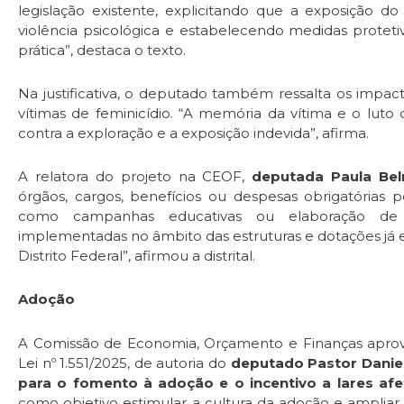
legislação existente, explicitando que a exposição 
violência psicológica e estabelecendo medidas protetiv
prática”, destaca o texto.
Na justificativa, o deputado também ressalta os impact
vítimas de feminicídio. “A memória da vítima e o luto
contra a exploração e a exposição indevida”, afirma.
A relatora do projeto na CEOF,
deputada Paula Bel
órgãos, cargos, benefícios ou despesas obrigatórias p
como campanhas educativas ou elaboração de p
implementadas no âmbito das estruturas e dotações já 
Distrito Federal”, afirmou a distrital.
Adoção
A Comissão de Economia, Orçamento e Finanças aprovo
Lei nº 1.551/2025, de autoria do
deputado Pastor Daniel
para o fomento à adoção e o incentivo a lares afet
como objetivo estimular a cultura da adoção e ampliar