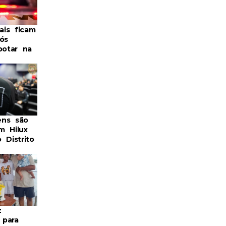
iais ficam
ós
potar na
ens são
m Hilux
 Distrito
z
 para