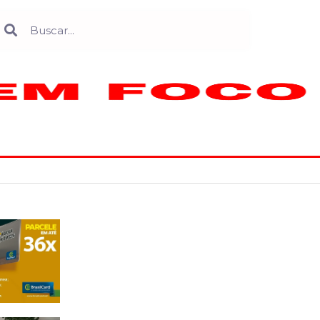
Search
earch