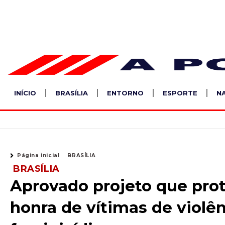
Ir
para
o
conteúdo
INÍCIO
BRASÍLIA
ENTORNO
ESPORTE
N
Página inicial
BRASÍLIA
BRASÍLIA
Aprovado projeto que pr
honra de vítimas de violê