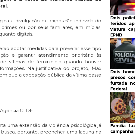
ral.
Dois polic
gica a divulgação ou exposição indevida do
feridos ap
rimes ou por seus familiares, em mídias,
viatura ca
uanto digitais.
EPNB
verão adotar medidas para prevenir esse tipo
ão e garantir atendimento prioritário às
 de vítimas de feminicídio quando houver
formações. Na justificativa do projeto, Max
Dois hom
s em que a exposição pública da vítima passa
presos co
furtada no
Federal
/ Agência CLDF
a uma extensão da violência psicológica já
Família fa
campanha
o busca, portanto, preencher uma lacuna na