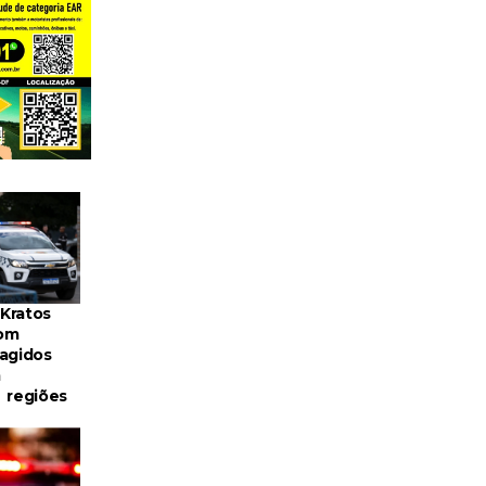
Kratos
om
agidos
m
 regiões