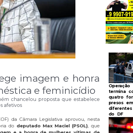
tege imagem e honra
Operação 
méstica e feminicídio
termina c
quatro for
bém chancelou proposta que estabelece
presos e
s afetivos
diferentes
do DF
F) da Câmara Legislativa aprovou, nesta
toria do
deputado Max Maciel (PSOL)
, que
agem e a honra de mulheres vítimas de