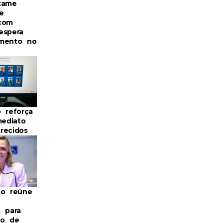
xame
e
com
espera
imento no
o reforça
mediato
recidos
ão reúne
s para
ão de