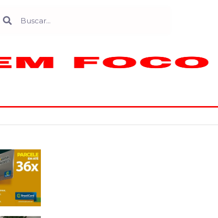
Search
earch