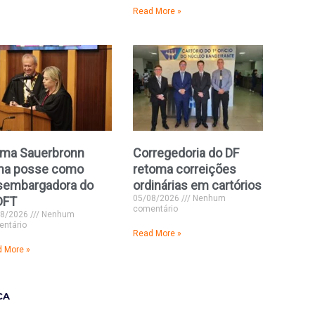
Read More »
lma Sauerbronn
Corregedoria do DF
ma posse como
retoma correições
sembargadora do
ordinárias em cartórios
05/08/2026
Nenhum
DFT
comentário
08/2026
Nenhum
ntário
Read More »
 More »
CA