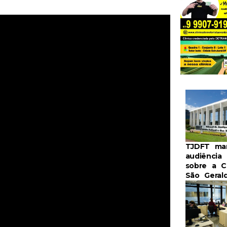
TJDFT ma
audiência 
sobre a C
São Geral