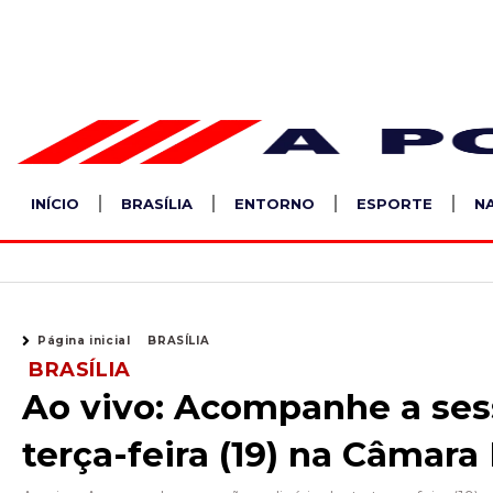
Ir
para
o
conteúdo
INÍCIO
BRASÍLIA
ENTORNO
ESPORTE
N
Página inicial
BRASÍLIA
BRASÍLIA
Ao vivo: Acompanhe a sess
terça-feira (19) na Câmara 