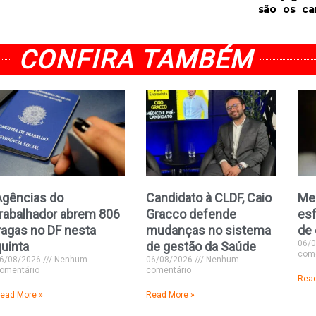
são os ca
CONFIRA TAMBÉM
Agências do
Candidato à CLDF, Caio
Men
trabalhador abrem 806
Gracco defende
esf
vagas no DF nesta
mudanças no sistema
de 
06/
quinta
de gestão da Saúde
come
6/08/2026
Nenhum
06/08/2026
Nenhum
omentário
comentário
Read
ead More »
Read More »