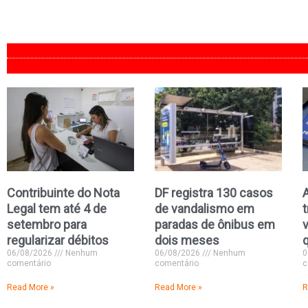
Contribuinte do Nota
DF registra 130 casos
Legal tem até 4 de
de vandalismo em
setembro para
paradas de ônibus em
regularizar débitos
dois meses
06/08/2026
Nenhum
06/08/2026
Nenhum
0
comentário
comentário
c
Read More »
Read More »
R