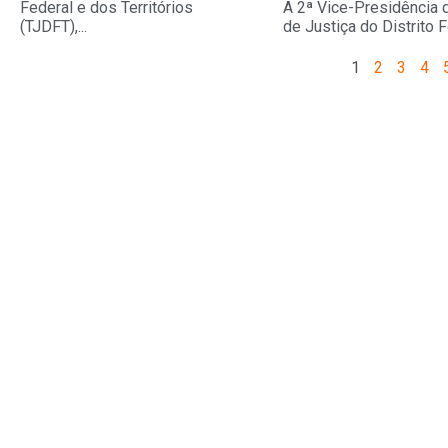
Federal e dos Territórios
A 2ª Vice-Presidência d
(TJDFT),...
de Justiça do Distrito Fe
1
2
3
4