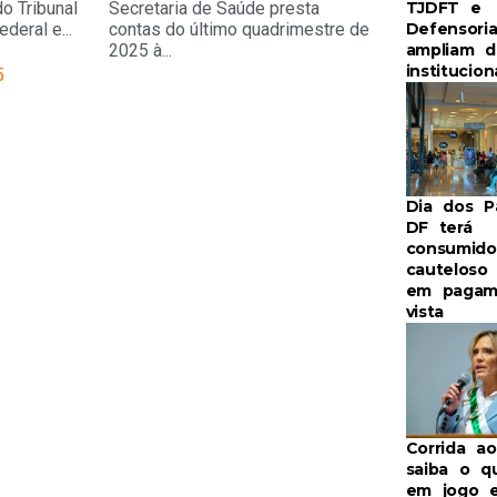
TJDFT e
o Tribunal
Secretaria de Saúde presta
Defensori
deral e...
contas do último quadrimestre de
ampliam d
2025 à...
institucion
5
Dia dos P
DF terá
consumido
cauteloso
em pagam
vista
Corrida ao
saiba o q
em jogo e