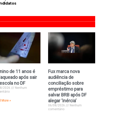
ndidatos
ino de 11 anos é
Fux marca nova
aqueado após sair
audiência de
escola no DF
conciliação sobre
08/2026
Nenhum
empréstimo para
ntário
salvar BRB após DF
alegar ‘inércia’
 More »
06/08/2026
Nenhum
comentário