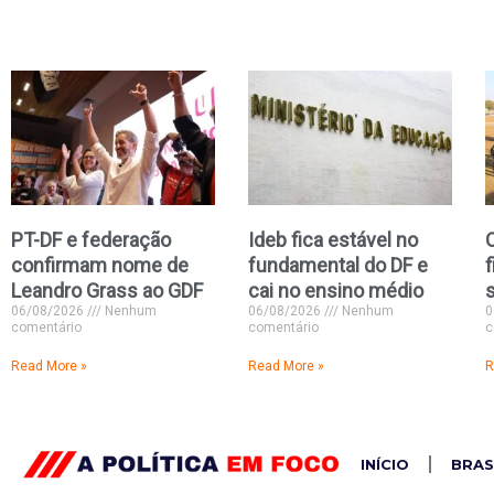
PT-DF e federação
Ideb fica estável no
confirmam nome de
fundamental do DF e
f
Leandro Grass ao GDF
cai no ensino médio
06/08/2026
Nenhum
06/08/2026
Nenhum
0
comentário
comentário
c
Read More »
Read More »
R
INÍCIO
BRAS