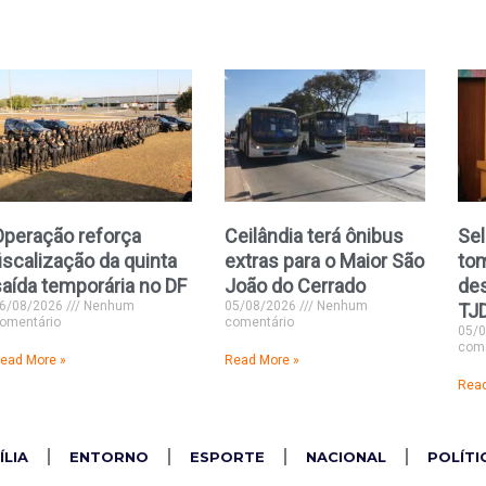
Operação reforça
Ceilândia terá ônibus
Se
iscalização da quinta
extras para o Maior São
to
saída temporária no DF
João do Cerrado
de
6/08/2026
Nenhum
05/08/2026
Nenhum
TJ
omentário
comentário
05/
come
ead More »
Read More »
Read
ÍLIA
ENTORNO
ESPORTE
NACIONAL
POLÍTI