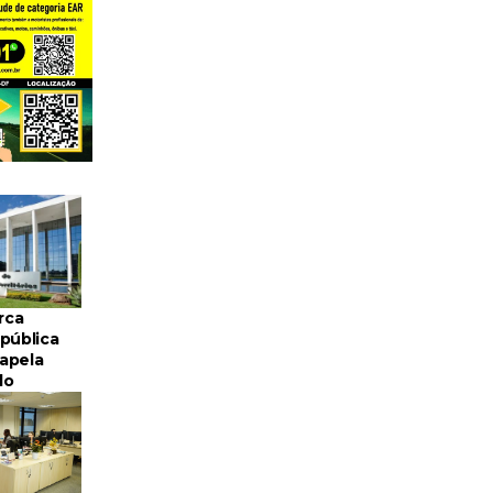
rca
pública
apela
do