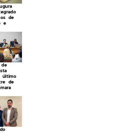
ugura
tegrado
eos de
o e
 de
sta
 último
tre de
âmara
 do