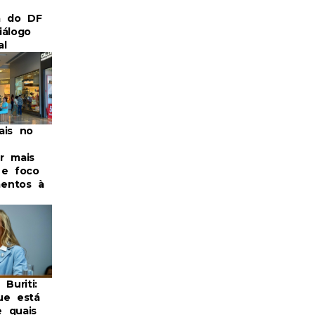
a do DF
iálogo
al
ais no
r mais
 e foco
entos à
 Buriti:
ue está
 quais