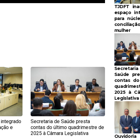
TJDFT ina
espaço in
para núcl
conciliaçã
mulher
Secretaria
e
Page
Saúde pre
contas do
quadrimes
2025 à C
Legislativa
 integrado
Secretaria de Saúde presta
ação e
contas do último quadrimestre de
2025 à Câmara Legislativa
Ouvidoria