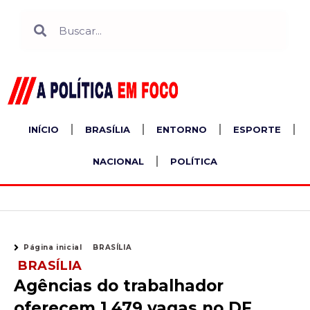
Ir
Search
Search
para
o
conteúdo
INÍCIO
BRASÍLIA
ENTORNO
ESPORTE
NACIONAL
POLÍTICA
Página inicial
BRASÍLIA
BRASÍLIA
Agências do trabalhador
oferecem 1.479 vagas no DF