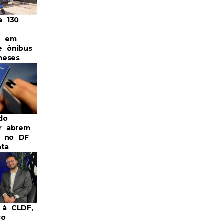
a 130
o em
e ônibus
meses
do
or abrem
s no DF
nta
 à CLDF,
co