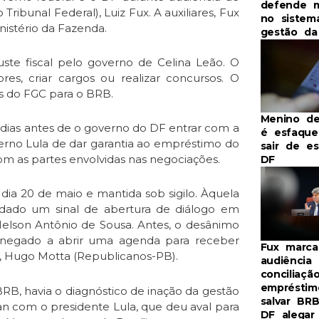
defende 
ribunal Federal), Luiz Fux. A auxiliares, Fux
no sistem
istério da Fazenda.
gestão d
te fiscal pelo governo de Celina Leão. O
es, criar cargos ou realizar concursos. O
es do FGC para o BRB.
Menino de
 dias antes de o governo do DF entrar com a
é esfaque
erno Lula de dar garantia ao empréstimo do
sair de e
m as partes envolvidas nas negociações.
DF
dia 20 de maio e mantida sob sigilo. Àquela
ha dado um sinal de abertura de diálogo em
elson Antônio de Sousa. Antes, o desânimo
e negado a abrir uma agenda para receber
Fux marca
, Hugo Motta (Republicanos-PB).
audiência
conciliaçã
empréstim
RB, havia o diagnóstico de inação da gestão
salvar BR
an com o presidente Lula, que deu aval para
DF alegar 