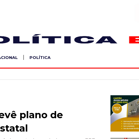
S
ACIONAL
POLÍTICA
evê plano de
statal