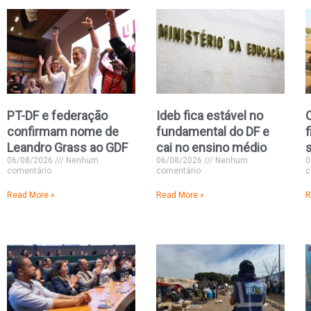
PT-DF e federação
Ideb fica estável no
confirmam nome de
fundamental do DF e
f
Leandro Grass ao GDF
cai no ensino médio
06/08/2026
Nenhum
06/08/2026
Nenhum
0
comentário
comentário
c
Read More »
Read More »
R