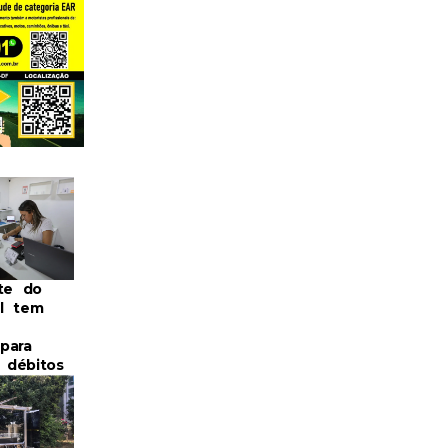
nte do
l tem
para
r débitos