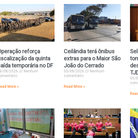
Operação reforça
Ceilândia terá ônibus
Se
iscalização da quinta
extras para o Maior São
to
saída temporária no DF
João do Cerrado
de
6/08/2026
Nenhum
05/08/2026
Nenhum
TJ
omentário
comentário
05/
come
ead More »
Read More »
Read