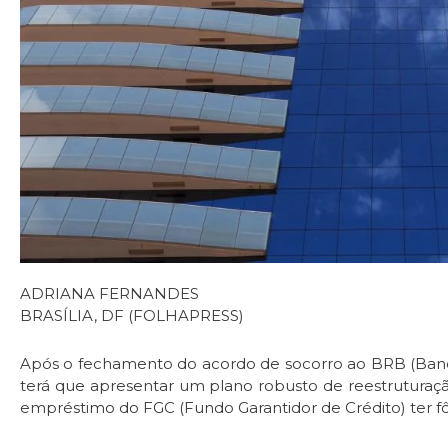
ADRIANA FERNANDES
BRASÍLIA, DF (FOLHAPRESS)
Após o fechamento do acordo de socorro ao BRB (Banco 
terá que apresentar um plano robusto de reestruturação
empréstimo do FGC (Fundo Garantidor de Crédito) ter fô