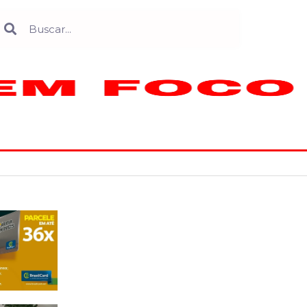
Search
earch