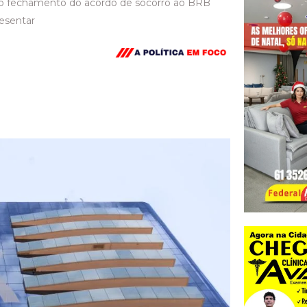
echamento do acordo de socorro ao BRB
resentar