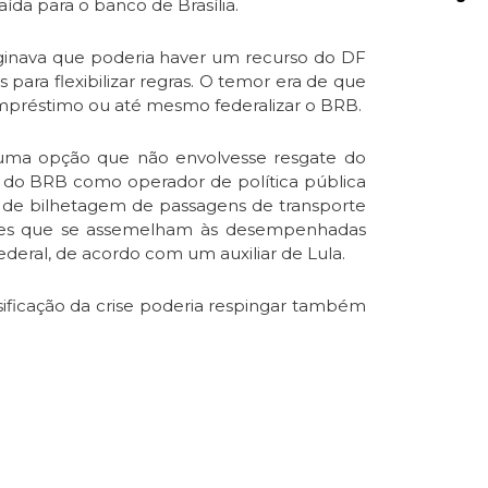
ída para o banco de Brasília.
ginava que poderia haver um recurso do DF
para flexibilizar regras. O temor era de que
préstimo ou até mesmo federalizar o BRB.
 uma opção que não envolvesse resgate do
 do BRB como operador de política pública
a de bilhetagem de passagens de transporte
ções que se assemelham às desempenhadas
ederal, de acordo com um auxiliar de Lula.
sificação da crise poderia respingar também