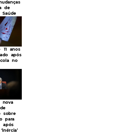
mudanças
a de
a Saúde
 11 anos
ado após
scola no
 nova
 de
o sobre
o para
B após
‘inércia’