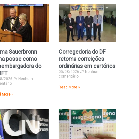
lma Sauerbronn
Corregedoria do DF
ma posse como
retoma correições
sembargadora do
ordinárias em cartórios
05/08/2026
Nenhum
DFT
comentário
08/2026
Nenhum
ntário
Read More »
 More »