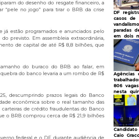
iparam do desenho do resgate financeiro, a
r “pele no jogo” para tirar o BRB da crise
DF registr
casos de
vandalism
paradas d
s que já estão programados e anunciados pelo
em dois 
do previsto. Em assembleia extraordinária,
ento de capital de até R$ 8,8 bilhões, que
o tamanho do buraco do BRB ao falar, em
l quebra do banco levaria a um rombo de R$
Agências 
trabalhad
806 vaga
nesta qui
25, descumprindo prazos legais do Banco
oridade econômica sobre o real tamanho das
carteiras de crédito fraudulentas do Banco
que o BRB comprou cerca de R$ 21,9 bilhões
Candidato
Caio Grac
governo federal e o DF durante audiência de