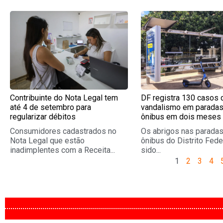
Page
Page
Page
Pag
Contribuinte do Nota Legal tem
DF registra 130 casos 
até 4 de setembro para
vandalismo em paradas
regularizar débitos
ônibus em dois meses
Consumidores cadastrados no
Os abrigos nas parada
Nota Legal que estão
ônibus do Distrito Fede
inadimplentes com a Receita...
sido...
1
2
3
4