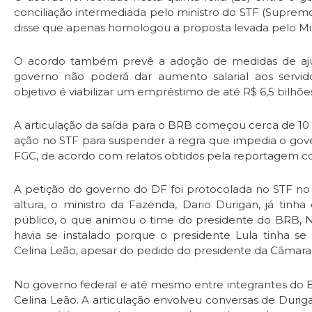
conciliação intermediada pelo ministro do STF (Supremo T
disse que apenas homologou a proposta levada pelo Min
O acordo também prevê a adoção de medidas de ajus
governo não poderá dar aumento salarial aos servidor
objetivo é viabilizar um empréstimo de até R$ 6,5 bilhõ
A articulação da saída para o BRB começou cerca de 10
ação no STF para suspender a regra que impedia o gov
FGC, de acordo com relatos obtidos pela reportagem co
A petição do governo do DF foi protocolada no STF no 
altura, o ministro da Fazenda, Dario Durigan, já tin
público, o que animou o time do presidente do BRB, N
havia se instalado porque o presidente Lula tinha s
Celina Leão, apesar do pedido do presidente da Câmara
No governo federal e até mesmo entre integrantes do B
Celina Leão. A articulação envolveu conversas de Durig