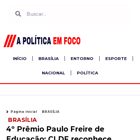
Ir
Search
Search
para
o
conteúdo
INÍCIO
BRASÍLIA
ENTORNO
ESPORTE
NACIONAL
POLÍTICA
Página inicial
BRASÍLIA
BRASÍLIA
4º Prêmio Paulo Freire de
Educação: CLDF reconhece